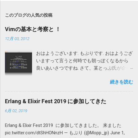
このブログの人気の投稿
Vimの基本と考察と ！
12月 03, 2012
おはようございます. もぷりです. おはようござ
いますって言うと何時でも朝っぽくなるから
良いあいさつですね. さて、某とっぷ氏が企画
した Aizu Advent Calendar 3日目の記事です.
続きを読む
Vimについて書きます. といっても、いつもの
ような設定ファイルなどではつまらないので
私的な考察や以前からまとめて見たかった
Erlang & Elixir Fest 2019 に参加してきた
HowToVimなど書いてみます. Mac, Unix系向け
6月 02, 2019
です。 初学者向けですのでProVimmerや闇
Vimmerの方には無用の長物でありましょう. 加
Erlang & Elixir Fest 2019 に参加してきました。 来ました
えて、近いうちにAizuの地でVim勉強会を開催
pic.twitter.com/dtShHONnzH — もぷり (@Mopp_jp) June 1,
しようと考えていますので その時の資料にも