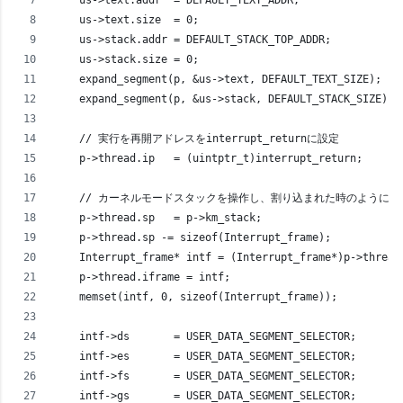
    us->text.size  = 0;
    us->stack.addr = DEFAULT_STACK_TOP_ADDR;
    us->stack.size = 0;
    expand_segment(p, &us->text, DEFAULT_TEXT_SIZE);
    expand_segment(p, &us->stack, DEFAULT_STACK_SIZE);
    // 実行を再開アドレスをinterrupt_returnに設定
    p->thread.ip   = (uintptr_t)interrupt_return;
    // カーネルモードスタックを操作し、割り込まれた時のように設
    p->thread.sp   = p->km_stack;
    p->thread.sp -= sizeof(Interrupt_frame);
    Interrupt_frame* intf = (Interrupt_frame*)p->thread
    p->thread.iframe = intf;
    memset(intf, 0, sizeof(Interrupt_frame));
    intf->ds       = USER_DATA_SEGMENT_SELECTOR;
    intf->es       = USER_DATA_SEGMENT_SELECTOR;
    intf->fs       = USER_DATA_SEGMENT_SELECTOR;
    intf->gs       = USER_DATA_SEGMENT_SELECTOR;