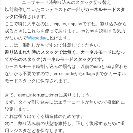
ユーザモード時割り込みのスタック切り替え
以前動作していたコンテキストの一部が
カーネルモードスタ
ックに保存
されます。
ここで特に大事なのは、eip, cs, esp, ssですね。割り込みから
戻るときにこれらを使って戻ります。csとssを説明する気力
がないので
Wikipedia
に投げます…
ここは、混乱しがちですので注意してください。
割り込まれた時のスタックでは無く、カーネルモードになっ
てからのスタック(カーネルモードスタック)です。
カーネルモード時割り込みの場合は、以前のespとssは変わら
ないから不要ですので、error codeからeflagsまでがカーネル
モードスタックに保存されます。
さて、asm_interrupt_timerに戻りましょう。
まず、タイマ割り込みにはエラーコードが無いので擬似的に
設定します。
これは後々出てくる構造体のためです。
次に、割り込み前の状態を維持し、正しく復帰するために汎
用レジスタなどを保存します。