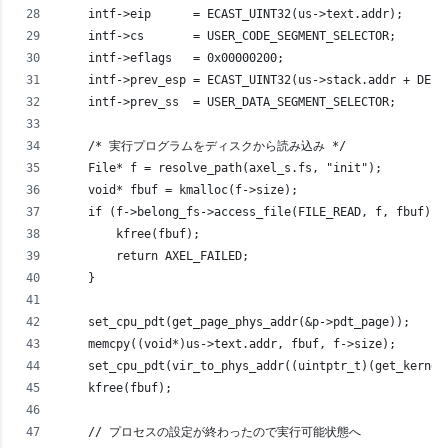
    intf->eip      = ECAST_UINT32(us->text.addr);
    intf->cs       = USER_CODE_SEGMENT_SELECTOR;
    intf->eflags   = 0x00000200;
    intf->prev_esp = ECAST_UINT32(us->stack.addr + DEFA
    intf->prev_ss  = USER_DATA_SEGMENT_SELECTOR;
    /* 実行プログラムをディスクから読み込み */
    File* f = resolve_path(axel_s.fs, "init");
    void* fbuf = kmalloc(f->size);
    if (f->belong_fs->access_file(FILE_READ, f, fbuf) !
        kfree(fbuf);
        return AXEL_FAILED;
    }
    set_cpu_pdt(get_page_phys_addr(&p->pdt_page));
    memcpy((void*)us->text.addr, fbuf, f->size);
    set_cpu_pdt(vir_to_phys_addr((uintptr_t)(get_kernel
    kfree(fbuf);
    // プロセスの設定が終わったので実行可能状態へ