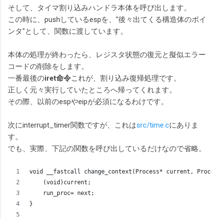
そして、タイマ割り込みハンドラ本体を呼び出します。
この時に、pushしているespを、"後々出てくる構造体のポイ
ンタ"として、関数に渡しています。
本体の処理が終わったら、レジスタ状態の復元と擬似エラー
コードの削除をします。
一番最後の
iret命令
これが、割り込み復帰処理です。
正しく元々実行していたところへ帰ってくれます。
その際、以前のespやeipが必須になるわけです。
次にinterrupt_timer関数ですが、これは
src/time.c
にありま
す。
でも、実際、下記の関数を呼び出しているだけなので省略。
void __fastcall change_context(Process* current, Proces
    (void)current;
    run_proc= next;
}