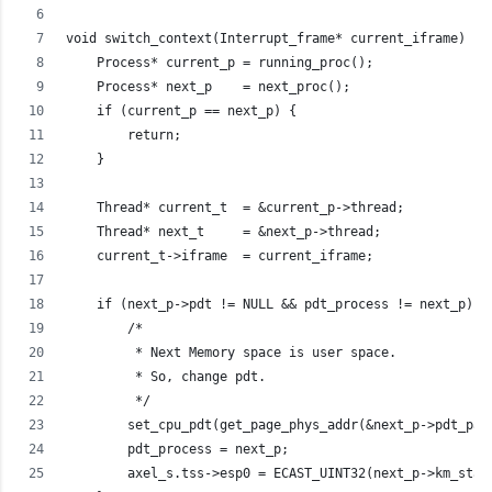
void switch_context(Interrupt_frame* current_iframe) {
    Process* current_p = running_proc();
    Process* next_p    = next_proc();
    if (current_p == next_p) {
        return;
    }
    Thread* current_t  = &current_p->thread;
    Thread* next_t     = &next_p->thread;
    current_t->iframe  = current_iframe;
    if (next_p->pdt != NULL && pdt_process != next_p) {
        /*
         * Next Memory space is user space.
         * So, change pdt.
         */
        set_cpu_pdt(get_page_phys_addr(&next_p->pdt_pag
        pdt_process = next_p;
        axel_s.tss->esp0 = ECAST_UINT32(next_p->km_stac