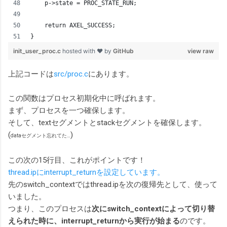
    p->state = PROC_STATE_RUN;
    return AXEL_SUCCESS;
}
init_user_proc.c
hosted with ❤ by
GitHub
view raw
上記コードは
src/proc.c
にあります。
この関数はプロセス初期化中に呼ばれます。
まず、プロセスを一つ確保します。
そして、textセグメントとstackセグメントを確保します。
(
)
dataセグメント忘れてた…
この次の15行目、これがポイントです！
thread.ipにinterrupt_returnを設定しています。
先のswitch_contextではthread.ipを次の復帰先として、使って
いました。
つまり、このプロセスは
次にswitch_contextによって切り替
えられた時に、interrupt_returnから実行が始まる
のです。