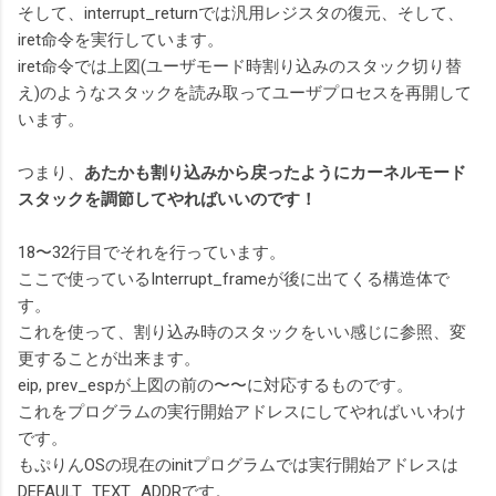
そして、interrupt_returnでは汎用レジスタの復元、そして、
iret命令を実行しています。
iret命令では上図(ユーザモード時割り込みのスタック切り替
え)のようなスタックを読み取ってユーザプロセスを再開して
います。
つまり、
あたかも割り込みから戻ったようにカーネルモード
スタックを調節してやればいいのです！
18〜32行目でそれを行っています。
ここで使っているInterrupt_frameが後に出てくる構造体で
す。
これを使って、割り込み時のスタックをいい感じに参照、変
更することが出来ます。
eip, prev_espが上図の前の〜〜に対応するものです。
これをプログラムの実行開始アドレスにしてやればいいわけ
です。
もぷりんOSの現在のinitプログラムでは実行開始アドレスは
DEFAULT_TEXT_ADDRです。