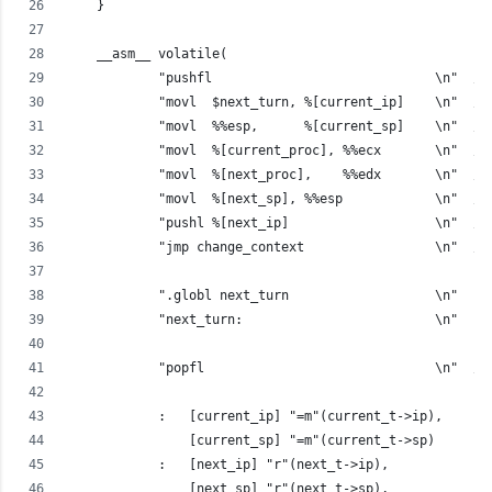
    }
    __asm__ volatile(
            "pushfl                             \n"  //
            "movl  $next_turn, %[current_ip]    \n"  //
            "movl  %%esp,      %[current_sp]    \n"  //
            "movl  %[current_proc], %%ecx       \n"  //
            "movl  %[next_proc],    %%edx       \n"  //
            "movl  %[next_sp], %%esp            \n"  //
            "pushl %[next_ip]                   \n"  //
            "jmp change_context                 \n"  //
            ".globl next_turn                   \n"
            "next_turn:                         \n"
            "popfl                              \n"  //
            :   [current_ip] "=m"(current_t->ip),
                [current_sp] "=m"(current_t->sp)
            :   [next_ip] "r"(next_t->ip),
                [next_sp] "r"(next_t->sp),