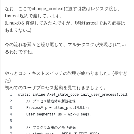
なお、ここでchange_contextに渡す引数はレジスタ渡し、
fastcall規約で渡しています。
(Linuxのを真似してみたんですが、現状fastcallである必要は
あまりない…)
今の流れを延々と繰り返して、マルチタスクが実現されてい
るわけですね。
やっとコンテキストスイッチの説明が終わりました。(長すぎ
た)
初めてのユーザプロセス起動を見て行きましょう。
static inline Axel_state_code init_user_process(void) {
    // プロセス構造体を新規確保
    Process* p = alloc_proc(NULL);
    User_segments* us = &p->u_segs;
    // プログラム用のメモリ確保
    us->text.addr  = DEFAULT_TEXT_ADDR;