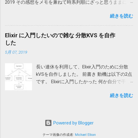
2019 その感想をメモを兼ねて時系列順にざっと思うままに書
なればいいかなあなどと考えています :) はじ
いてみます。 開始前 Erlang & Elixir Festは過去に何度か開催さ
めに 私はVimが好きです. Vim歴は浅いですが
続きを読む
れていたようですが、自分は今回が初参加でした。 場所は永
設定をいじったりコマンドを叩いていると楽
田町で、10時開場、10:30セッション開始というスケジュール
しいです. 大したプログラムは書けませんので
で、10:10くらいに入場しました。 会場は縦に長く、中央にプ
あしからず。 なんでVim使ってるの？すぐに
Elixir に入門したいので雑な 分散KVS を自作
ロジェクターのスクリーンが1枚という構成でした。 後ろの
慣れた？ と極稀に聞かれますが、そこまで深
した
方に座るとスライドがよく見えないだろうと思ったので前の
い理由があるわけではないです. 以前は
5月 07, 2019
方の席を探すと中央の前から2番目というかなりのいい席に座
WindowsでEmEditorやNotepad++など使ってい
ることができてセッション中に不自由しなかったのがとても
ました. MacやLinuxでターミナルを使い始めた
長い連休を利用して、Elixir入門のために分散
よかったです。 セッション 超並列高速実行処理系 Hastega 〜
時にemacsとVimという二大宗派があるらしい
kVSを自作しました。 前書き 動機は以下の2点
Lonestar ElixirConf 凱旋帰国 本日の Erlang & Elixir Fest 2019
ということを知り sshで便利だし、名前もこっ
です。 Elixirに入門したかった 何か自分で手を
の発表資料を公開します。 #elixirfest https://t.co/OFdnRXZlaA
ちのがいい響きかなとかそんな適当な感じで
動かしたかった Erlangが書けるので同じ
— Susumu Yamazaki (@zacky1972) June 1, 2019 一つ目の発表
使い始めた気がします. で、使ってみるとなか
続きを読む
ErlangVM上の言語であるElixirが前から気にな
はHastegaというElixirのコードをOpenCLに変換して分散処理
なか面白いし使い勝手が非常にいいわけでし
っていました。 丁度いい機会だし、入門して
をするライブラリ(でいいのだろうか)についての発表でした。
て… 大学にいったらこういうの得意な人とかい
みるかな、くらいの気持ちで始めました。 初
名前の由来はFFの仲間を強化する魔法だそうです。現状は
っぱいいるといいな、と考えていたわけです
めてだったので、株式会社gumiが連載してい
defhastegaというマクロで囲んだ中にあるEnum.mapなどが変
が、 残念なことに大学ではemacsがデファク
Powered by Blogger
る Elixir入門の連載を開始(Elixir入門もくじ) -
換され、並列処理されるようになるそうです。また、将来は
トスタンダードでした. 一番初めに教わるのは
DEV Community 👩‍💻👨‍💻 を参考にしました。
defhastegaマクロを使わずに、できそうなところは変換する
テーマ画像の作成者:
Michael Elkan
環境の説明、ワークステーションのログイ