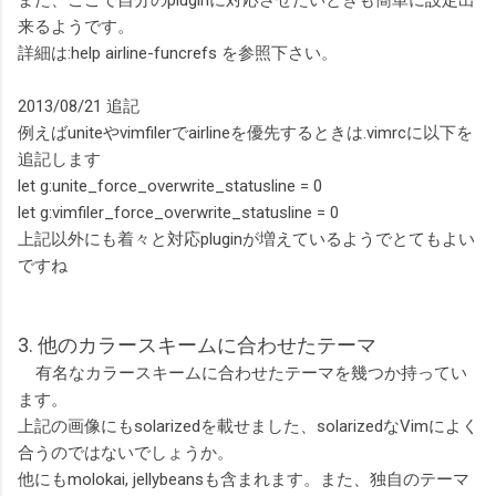
また、ここで自分のpluginに対応させたいときも簡単に設定出
来るようです。
詳細は:help airline-funcrefs を参照下さい。
2013/08/21 追記
例えばuniteやvimfilerでairlineを優先するときは.vimrcに以下を
追記します
let g:unite_force_overwrite_statusline = 0
let g:vimfiler_force_overwrite_statusline = 0
上記以外にも着々と対応pluginが増えているようでとてもよい
ですね
3. 他のカラースキームに合わせたテーマ
有名なカラースキームに合わせたテーマを幾つか持ってい
ます。
上記の画像にも
solarizedを載せました、solarizedなVimによく
合うのではないでしょ
うか。
他にもmolokai, jellybeansも含まれます。また、独自のテーマ