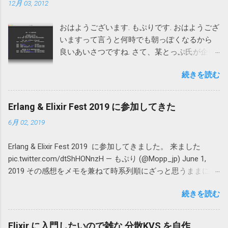
12月 03, 2012
おはようございます. もぷりです. おはようござ
いますって言うと何時でも朝っぽくなるから
良いあいさつですね. さて、某とっぷ氏が企画
した Aizu Advent Calendar 3日目の記事です.
続きを読む
Vimについて書きます. といっても、いつもの
ような設定ファイルなどではつまらないので
私的な考察や以前からまとめて見たかった
Erlang & Elixir Fest 2019 に参加してきた
HowToVimなど書いてみます. Mac, Unix系向け
6月 02, 2019
です。 初学者向けですのでProVimmerや闇
Vimmerの方には無用の長物でありましょう. 加
Erlang & Elixir Fest 2019 に参加してきました。 来ました
えて、近いうちにAizuの地でVim勉強会を開催
pic.twitter.com/dtShHONnzH — もぷり (@Mopp_jp) June 1,
しようと考えていますので その時の資料にも
2019 その感想をメモを兼ねて時系列順にざっと思うままに書
なればいいかなあなどと考えています :) はじ
いてみます。 開始前 Erlang & Elixir Festは過去に何度か開催さ
めに 私はVimが好きです. Vim歴は浅いですが
続きを読む
れていたようですが、自分は今回が初参加でした。 場所は永
設定をいじったりコマンドを叩いていると楽
田町で、10時開場、10:30セッション開始というスケジュール
しいです. 大したプログラムは書けませんので
で、10:10くらいに入場しました。 会場は縦に長く、中央にプ
あしからず。 なんでVim使ってるの？すぐに
Elixir に入門したいので雑な 分散KVS を自作