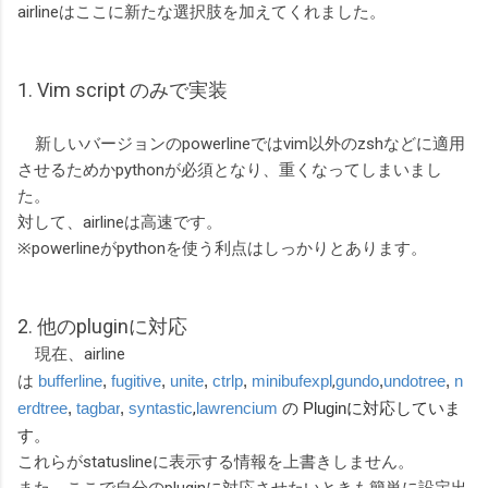
airlineはここに新たな選択肢を加えてくれました。
1. Vim script のみで実装
新しいバージョンのpowerlineではvim以外のzshなどに適用
させるためかpythonが必須となり、重くなってしまいまし
た。
対して、airlineは高速です。
※powerlineがpythonを使う利点はしっかりとあります。
2. 他のpluginに対応
現在、airline
は
bufferline
,
fugitive
,
unite
,
ctrlp
,
minibufexpl
,
gundo
,
undotree
,
n
erdtree
,
tagbar
,
syntastic
,
lawrencium
の Pluginに対応していま
す。
これらがstatuslineに表示する情報を上書きしません。